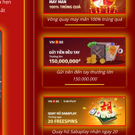
a hẹn
hất
Vòng quay may mắn 100% trúng quà
Gửi tiền đến tay thưởng lớn
150.000.000
Quay hũ Sabaplay nhận ngay 20