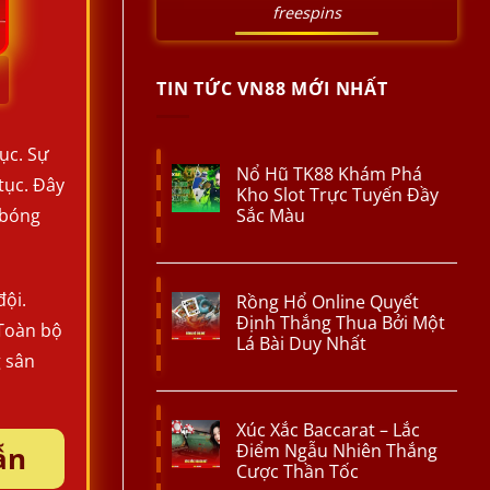
freespins
TIN TỨC VN88 MỚI NHẤT
ục. Sự
Nổ Hũ TK88 Khám Phá
 tục. Đây
Kho Slot Trực Tuyến Đầy
 bóng
Sắc Màu
đội.
Rồng Hổ Online Quyết
Định Thắng Thua Bởi Một
 Toàn bộ
Lá Bài Duy Nhất
g sân
Xúc Xắc Baccarat – Lắc
Điểm Ngẫu Nhiên Thắng
ẫn
Cược Thần Tốc