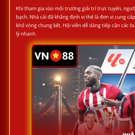
Khi tham gia vào môi trường giải trí trực tuyến, ng
bạch. Nhà cái đã khẳng định vị thế là đơn vị cung c
khổ vòng chung kết. Hội viên dễ dàng tiếp cận các lo
lý nhanh.