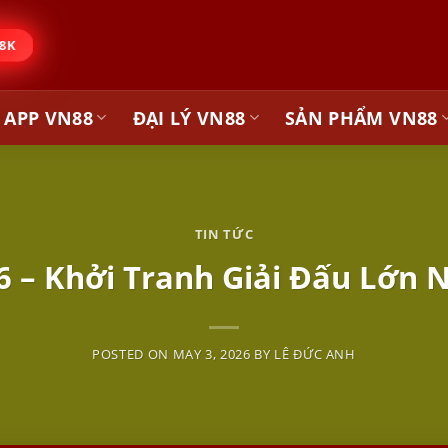
88K
I APP VN88
ĐẠI LÝ VN88
SẢN PHẨM VN88
TIN TỨC
6 – Khởi Tranh Giải Đấu Lớn 
POSTED ON
MAY 3, 2026
BY
LÊ ĐỨC ANH