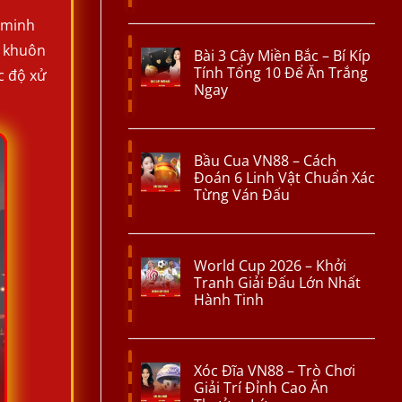
à minh
c khuôn
Bài 3 Cây Miền Bắc – Bí Kíp
Tính Tổng 10 Để Ăn Trắng
c độ xử
Ngay
Bầu Cua VN88 – Cách
Đoán 6 Linh Vật Chuẩn Xác
Từng Ván Đấu
World Cup 2026 – Khởi
Tranh Giải Đấu Lớn Nhất
Hành Tinh
Xóc Đĩa VN88 – Trò Chơi
Giải Trí Đỉnh Cao Ăn