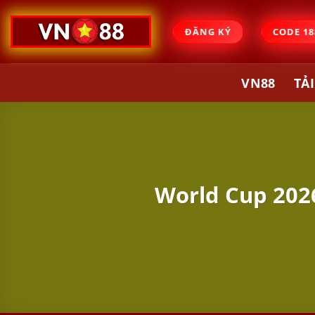
Skip
to
ĐĂNG KÝ
CODE 1
content
VN88
TẢ
World Cup 202