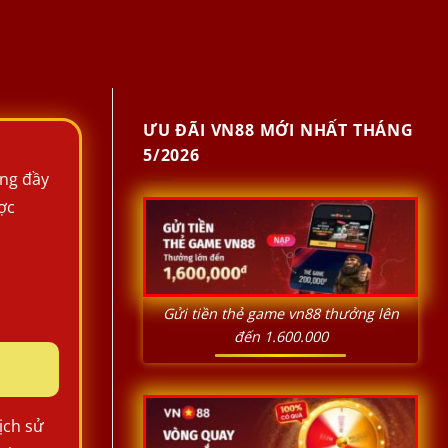
ƯU ĐÃI VN88 MỚI NHẤT THÁNG
5/2026
ộng đầy
ợc
Gửi tiền thẻ game vn88 thưởng lên
đến 1.600.000
ịch sử