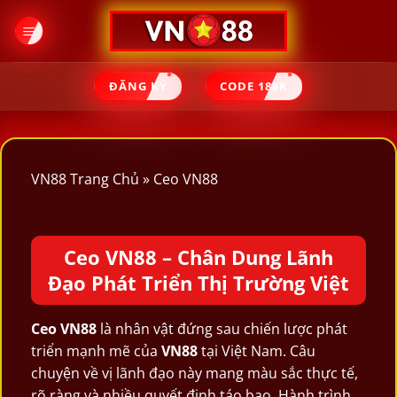
Skip
to
content
ĐĂNG KÝ
CODE 188K
VN88 Trang Chủ
»
Ceo VN88
Ceo VN88 – Chân Dung Lãnh
Đạo Phát Triển Thị Trường Việt
Ceo VN88
là nhân vật đứng sau chiến lược phát
triển mạnh mẽ của
VN88
tại Việt Nam. Câu
chuyện về vị lãnh đạo này mang màu sắc thực tế,
rõ ràng và nhiều quyết định táo bạo. Hành trình