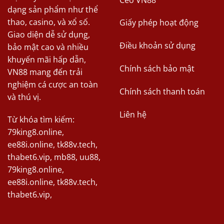
dạng sản phẩm như thể
thao, casino, và xổ số.
Giấy phép hoạt động
Giao diện dễ sử dụng,
Điều khoản sử dụng
bảo mật cao và nhiều
khuyến mãi hấp dẫn,
Chính sách bảo mật
VN88 mang đến trải
nghiệm cá cược an toàn
Chính sách thanh toán
và thú vị.
Liên hệ
Từ khóa tìm kiếm:
79king8.online
,
ee88i.online
,
tk88v.tech
,
thabet6.vip
,
mb88
,
uu88
,
79king8.online
,
ee88i.online
,
tk88v.tech
,
thabet6.vip
,