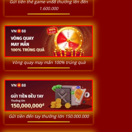
Gửi tiền thẻ game vn88 thưởng lên đến
1.600.000
Vòng quay may mắn 100% trúng quà
Gửi tiền đến tay thưởng lớn 150.000.000