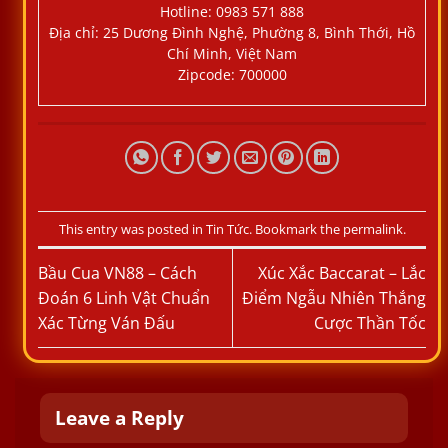
Hotline: 0983 571 888
Địa chỉ: 25 Dương Đình Nghệ, Phường 8, Bình Thới, Hồ
Chí Minh, Việt Nam
Zipcode: 700000
This entry was posted in
Tin Tức
. Bookmark the
permalink
.
Bầu Cua VN88 – Cách
Xúc Xắc Baccarat – Lắc
Đoán 6 Linh Vật Chuẩn
Điểm Ngẫu Nhiên Thắng
Xác Từng Ván Đấu
Cược Thần Tốc
Leave a Reply