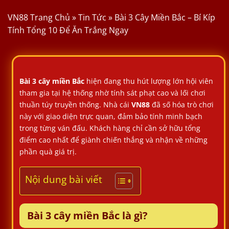
VN88 Trang Chủ
»
Tin Tức
»
Bài 3 Cây Miền Bắc – Bí Kíp
Tính Tổng 10 Để Ăn Trắng Ngay
Bài 3 cây miền Bắc
hiện đang thu hút lượng lớn hội viên
tham gia tại hệ thống nhờ tính sát phạt cao và lối chơi
thuần túy truyền thống. Nhà cái
VN88
đã số hóa trò chơi
này với giao diện trực quan, đảm bảo tính minh bạch
trong từng ván đấu. Khách hàng chỉ cần sở hữu tổng
điểm cao nhất để giành chiến thắng và nhận về những
phần quà giá trị.
Nội dung bài viết
Bài 3 cây miền Bắc là gì?